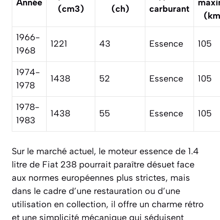
Année
maxi
(cm3)
(ch)
carburant
(km
1966-
1221
43
Essence
105
1968
1974-
1438
52
Essence
105
1978
1978-
1438
55
Essence
105
1983
Sur le marché actuel, le moteur essence de 1.4
litre de Fiat 238 pourrait paraître désuet face
aux normes européennes plus strictes, mais
dans le cadre d’une restauration ou d’une
utilisation en collection, il offre un charme rétro
et une simplicité mécanique qui séduisent