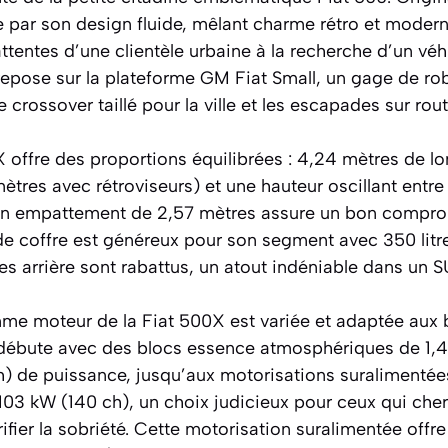
 par son design fluide, mêlant charme rétro et modern
ttentes d’une clientèle urbaine à la recherche d’un véh
repose sur la plateforme GM Fiat Small, un gage de ro
e crossover taillé pour la ville et les escapades sur ro
 offre des proportions équilibrées : 4,24 mètres de lo
ètres avec rétroviseurs) et une hauteur oscillant entre 
Son empattement de 2,57 mètres assure un bon comprom
 de coffre est généreux pour son segment avec 350 litr
èges arrière sont rabattus, un atout indéniable dans un
mme moteur de la Fiat 500X est variée et adaptée aux 
 débute avec des blocs essence atmosphériques de 1,4 l
) de puissance, jusqu’aux motorisations suralimentées 
103 kW (140 ch), un choix judicieux pour ceux qui cher
fier la sobriété. Cette motorisation suralimentée offr