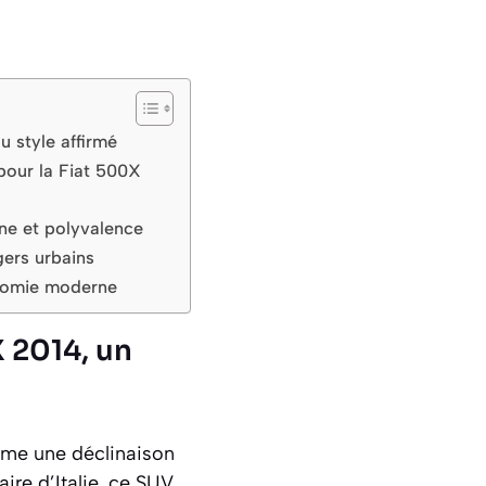
u style affirmé
 pour la Fiat 500X
ine et polyvalence
gers urbains
onomie moderne
X 2014, un
mme une déclinaison
ire d’Italie, ce SUV