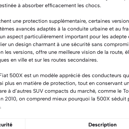
estinée à absorber efficacement les chocs.
chent une protection supplémentaire, certaines vers
tèmes avancés adaptés à la conduite urbaine et au fr
t un aspect particulièrement important pour les adepte
llier un design charmant à une sécurité sans compromis
on les versions, offre une meilleure vision de la route, 
ques en ville et sur les routes secondaires.
 Fiat 500X est un modèle apprécié des conducteurs qu
rai plus en matière de protection, tout en conservant un
pare à d’autres SUV compacts du marché, comme le
To
n 2010
, on comprend mieux pourquoi la 500X séduit p
.
urité
Description