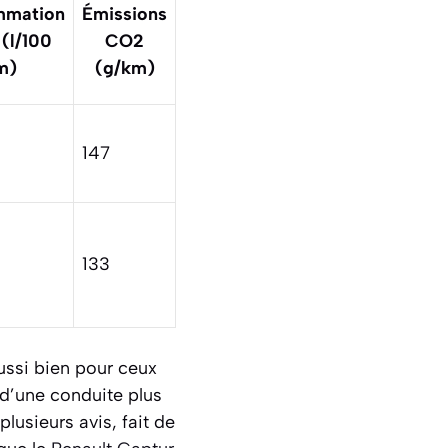
mation
Émissions
(l/100
CO2
m)
(g/km)
147
133
aussi bien pour ceux
 d’une conduite plus
usieurs avis, fait de