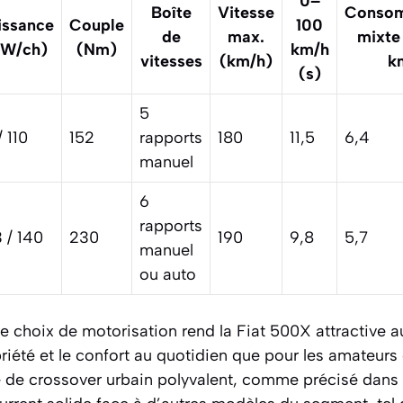
0–
Boîte
Vitesse
Consom
issance
Couple
100
de
max.
mixte 
kW/ch)
(Nm)
km/h
vitesses
(km/h)
k
(s)
5
/ 110
152
rapports
180
11,5
6,4
manuel
6
rapports
 / 140
230
190
9,8
5,7
manuel
ou auto
le choix de motorisation rend la Fiat 500X attractive 
obriété et le confort au quotidien que pour les amateurs
 de crossover urbain polyvalent, comme précisé dans pl