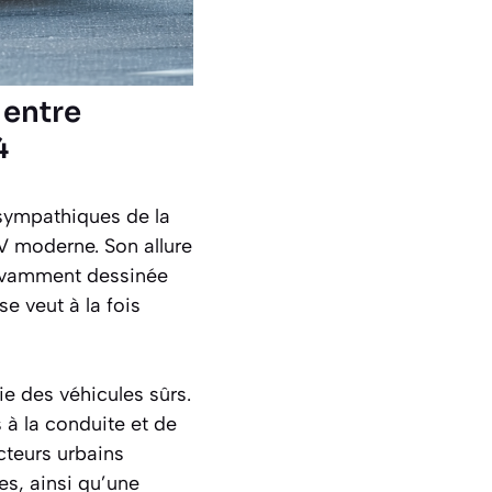
 entre
4
sympathiques de la
UV moderne. Son allure
savamment dessinée
se veut à la fois
ie des véhicules sûrs.
 à la conduite et de
cteurs urbains
es, ainsi qu’une