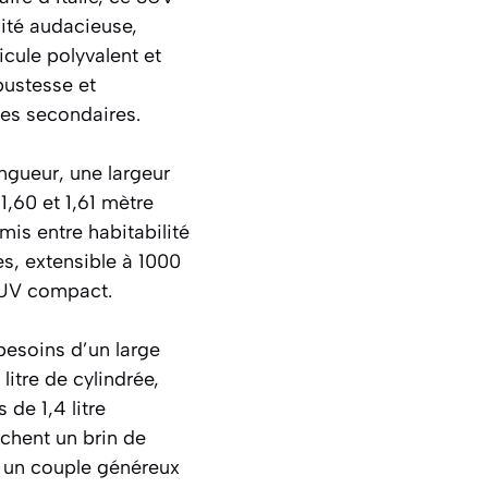
ité audacieuse,
icule polyvalent et
bustesse et
utes secondaires.
ngueur, une largeur
1,60 et 1,61 mètre
is entre habitabilité
es, extensible à 1000
 SUV compact.
besoins d’un large
itre de cylindrée,
de 1,4 litre
chent un brin de
e un couple généreux