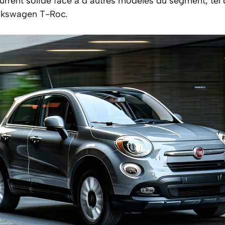
urrent solide face à d’autres modèles du segment, tel
lkswagen T-Roc
.