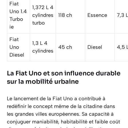
Fiat
1,372 L 4
Uno 1.4
cylindres
118 ch
Essence
7,3 
Turbo
turbo
ie
Fiat
1,3 L 4
Uno
45 ch
Diesel
4,5 
cylindres
Diesel
La Fiat Uno et son influence durable
sur la mobilité urbaine
Le lancement de la Fiat Uno a contribué à
redéfinir le concept même de la citadine dans
les grandes villes européennes. Sa capacité à
conjuguer maniabilité, habitabilité et faible coût