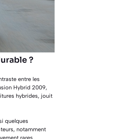
durable ?
traste entre les
usion Hybrid 2009,
tures hybrides, jouit
si quelques
sateurs, notamment
ivement rares,