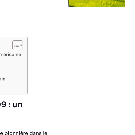
méricaine
ain
9 : un
 pionnière dans le