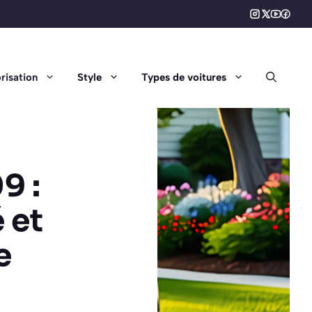
risation
Style
Types de voitures
9 :
 et
e