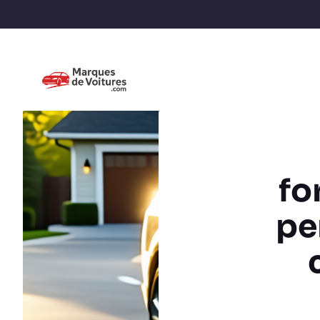
fo
pe