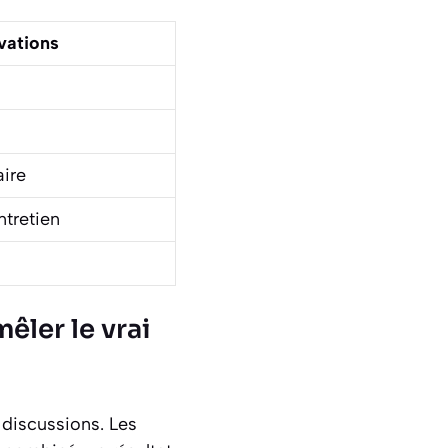
vations
aire
tretien
ler le vrai
discussions. Les