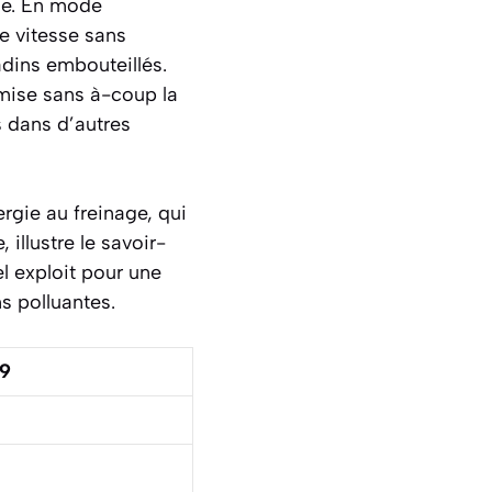
lle. En mode
se vitesse sans
adins embouteillés.
imise sans à-coup la
s dans d’autres
rgie au freinage, qui
 illustre le savoir-
l exploit pour une
s polluantes.
09