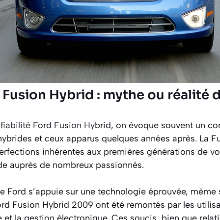
d Fusion Hybrid : mythe ou réalité 
a
fiabilité Ford Fusion Hybrid
, on évoque souvent un con
ybrides et ceux apparus quelques années après. La F
rfections inhérentes aux premières générations de voi
ide auprès de nombreux passionnés.
e Ford s’appuie sur une technologie éprouvée, même 
d Fusion Hybrid 2009 ont été remontés par les utili
e et la gestion électronique. Ces soucis, bien que relat