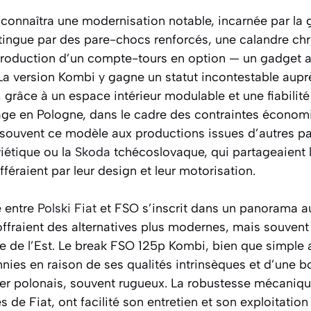
 connaîtra une modernisation notable, incarnée par la
stingue par des pare-chocs renforcés, une calandre ch
ntroduction d’un compte-tours en option — un gadget a
La version Kombi y gagne un statut incontestable auprè
, grâce à un espace intérieur modulable et une fiabili
ge en Pologne, dans le cadre des contraintes économi
souvent ce modèle aux productions issues d’autres pay
iétique ou la
Skoda
tchécoslovaque, qui partageaient
féraient par leur design et leur motorisation.
e entre
Polski Fiat
et FSO s’inscrit dans un panorama 
ffraient des alternatives plus modernes, mais souven
 de l’Est. Le break FSO 125p Kombi, bien que simple 
nnies en raison de ses qualités intrinsèques et d’une 
er polonais, souvent rugueux. La robustesse mécanique
es de Fiat, ont facilité son entretien et son exploitati