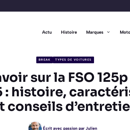
Actu
Histoire
Marques
Moto
BREAK
TYPES DE VOITURES
avoir sur la FSO 125
 : histoire, caractér
t conseils d’entreti
Écrit avec passion par
Julien