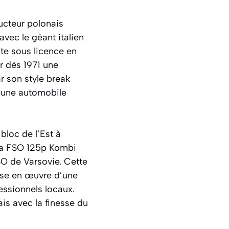
ucteur polonais
ec le géant italien
ite sous licence en
r dès 1971 une
r son style break
r une automobile
bloc de l’Est à
 La FSO 125p Kombi
SO de Varsovie. Cette
mise en œuvre d’une
essionnels locaux.
is avec la finesse du