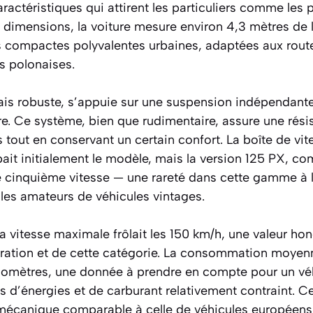
aractéristiques qui attirent les particuliers comme les 
 dimensions, la voiture mesure environ 4,3 mètres de l
s compactes polyvalentes urbaines, adaptées aux route
s polonaises.
ais robuste, s’appuie sur une suspension indépendante 
ière. Ce système, bien que rudimentaire, assure une rési
tout en conservant un certain confort. La boîte de vi
ait initialement le modèle, mais la version 125 PX, co
 cinquième vitesse — une rareté dans cette gamme à l
les amateurs de véhicules vintages.
 vitesse maximale frôlait les 150 km/h, une valeur ho
ération et de cette catégorie. La consommation moye
 kilomètres, une donnée à prendre en compte pour un vé
 d’énergies et de carburant relativement contraint. 
 mécanique comparable à celle de véhicules européen