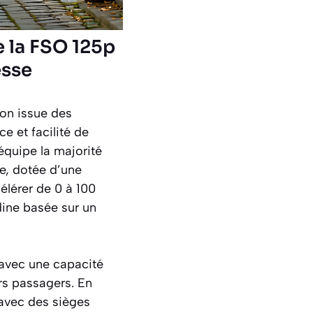
e la FSO 125p
esse
ion issue des
e et facilité de
équipe la majorité
e, dotée d’une
élérer de 0 à 100
dine basée sur un
 avec une capacité
rs passagers. En
 avec des sièges