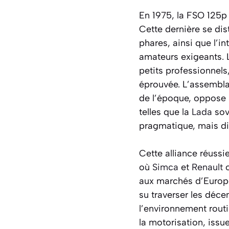
En 1975, la FSO 125p
Cette dernière se di
phares, ainsi que l’i
amateurs exigeants. 
petits professionnels
éprouvée. L’assembla
de l’époque, oppose 
telles que la
Lada
sov
pragmatique, mais dif
Cette alliance réussi
où
Simca
et
Renault
o
aux marchés d’Europe
su traverser les déce
l’environnement routi
la motorisation, issu