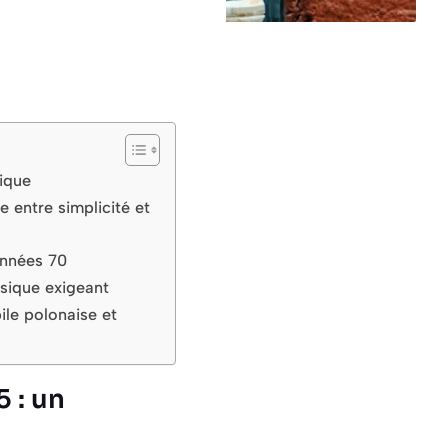
nique
 entre simplicité et
années 70
ssique exigeant
ile polonaise et
 : un