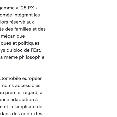
 gamme « 125 PX ».
romée intégrant les
lors réservé aux
s des familles et des
té mécanique
ques et politiques
s du bloc de l’Est,
 la même philosophie
automobile européen
t moins accessibles
au premier regard, a
bonne adaptation à
 et la simplicité de
on dans des contextes