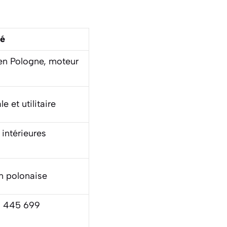
té
en Pologne, moteur
 et utilitaire
intérieures
n polonaise
s 1 445 699