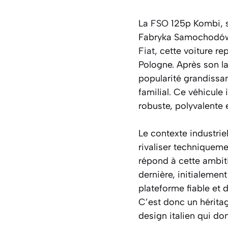
La
FSO
125p Kombi, s
Fabryka Samochodów O
Fiat
, cette voiture r
Pologne. Après son l
popularité grandissa
familial. Ce véhicule
robuste, polyvalente 
Le contexte industrie
rivaliser techniquem
répond à cette ambiti
dernière, initialemen
plateforme fiable et 
C’est donc un héritag
design italien qui do