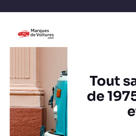
Tout s
de 1975
e