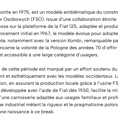
ortie en 1975, est un modèle emblématique du constr
sobowych (FSO). Issue d’une collaboration étroite av
epose sur la plateforme de la Fiat 125, adaptée et produ
ancement initial en 1967, le modèle évolue pour adopte
nte, notamment avec la version Kombi, remarquable pa
 incarne la volonté de la Pologne des années 70 d’offri
et accessible à une large catégorie d’usagers.
l de cette période est marqué par un effort soutenu du 
ent et esthétiquement avec les modèles occidentaux.
on, en assurant la production locale grâce à l’usine F
t développée avec l’aide de Fiat dès 1930, facilite la 
d’une carrosserie adaptée aux usages familiaux et prof
e industriel mêlant la rigueur et le pragmatisme polona
nne naissance à ce break.