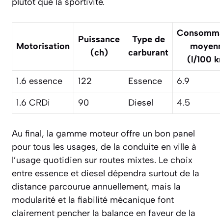
plutôt que la sportivité.
Consomma
Puissance
Type de
Motorisation
moyen
(ch)
carburant
(l/100 
1.6 essence
122
Essence
6.9
1.6 CRDi
90
Diesel
4.5
Au final, la gamme moteur offre un bon panel
pour tous les usages, de la conduite en ville à
l’usage quotidien sur routes mixtes. Le choix
entre essence et diesel dépendra surtout de la
distance parcourue annuellement, mais la
modularité et la fiabilité mécanique font
clairement pencher la balance en faveur de la