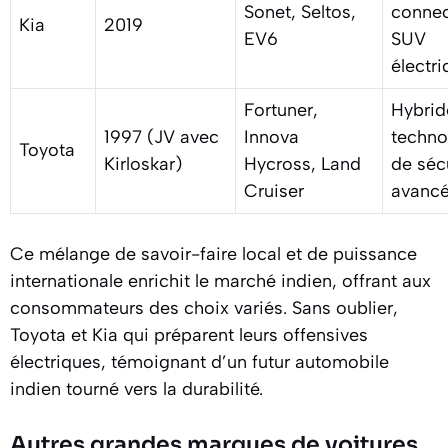
Sonet, Seltos,
connec
Kia
2019
EV6
SUV
électr
Fortuner,
Hybrid
1997 (JV avec
Innova
techno
Toyota
Kirloskar)
Hycross, Land
de séc
Cruiser
avanc
Ce mélange de savoir-faire local et de puissance
internationale enrichit le marché indien, offrant aux
consommateurs des choix variés. Sans oublier,
Toyota et Kia qui préparent leurs offensives
électriques, témoignant d’un futur automobile
indien tourné vers la durabilité.
Autres grandes marques de voitures