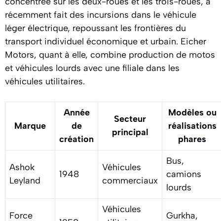
concentrée sur les deux-roues et les trois-roues, a
récemment fait des incursions dans le véhicule
léger électrique, repoussant les frontières du
transport individuel économique et urbain. Eicher
Motors, quant à elle, combine production de motos
et véhicules lourds avec une filiale dans les
véhicules utilitaires.
Année
Modèles ou
Secteur
Marque
de
réalisations
principal
création
phares
Bus,
Ashok
Véhicules
1948
camions
Leyland
commerciaux
lourds
Véhicules
Force
Gurkha,