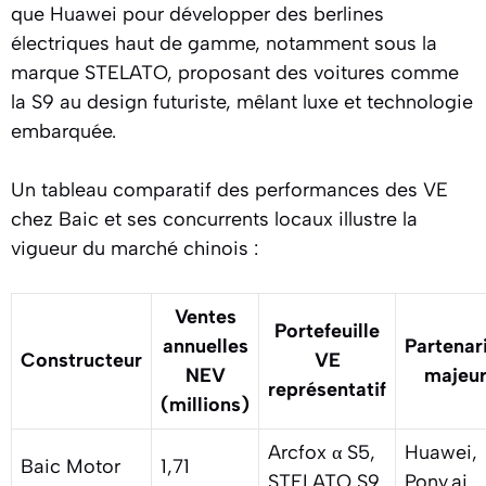
que Huawei pour développer des berlines
électriques haut de gamme, notamment sous la
marque STELATO, proposant des voitures comme
la S9 au design futuriste, mêlant luxe et technologie
embarquée.
Un tableau comparatif des performances des VE
chez Baic et ses concurrents locaux illustre la
vigueur du marché chinois :
Ventes
Portefeuille
annuelles
Partenar
Constructeur
VE
NEV
majeu
représentatif
(millions)
Arcfox α S5,
Huawei,
Baic Motor
1,71
STELATO S9
Pony.ai