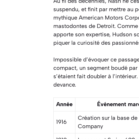
Au fil des décennies, Nash ne ces
suspendu, et finit par mettre au
mythique American Motors Corpor
mastodontes de Detroit. Comme u
apporte son expertise, Hudson so
piquer la curiosité des passionnés
Impossible d’évoquer ce passage d
compact, un segment boudé par le
s’étaient fait doubler à l’intérieu
devance.
Année
Événement mar
Création sur la base de 
1916
Company