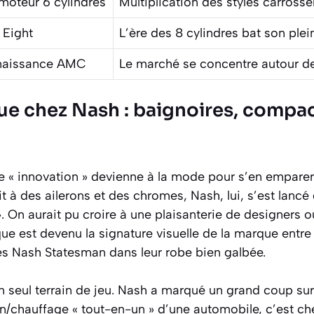
moteur 6 cylindres
Multiplication des styles carrosse
 Eight
L’ère des 8 cylindres bat son plei
 naissance AMC
Le marché se concentre autour de 
ue chez Nash : baignoires, compac
 « innovation » devienne à la mode pour s’en emparer à
t à des ailerons et des chromes, Nash, lui, s’est lancé
 On aurait pu croire à une plaisanterie de designers ou
ue est devenu la signature visuelle de la marque entre 
les Nash Statesman dans leur robe bien galbée.
on seul terrain de jeu. Nash a marqué un grand coup sur
on/chauffage « tout-en-un » d’une automobile, c’est c