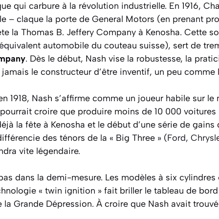
qui carbure à la révolution industrielle. En 1916, Ch
 – claque la porte de General Motors (en prenant pr
ète la Thomas B. Jeffery Company à Kenosha. Cette soci
équivalent automobile du couteau suisse), sert de trem
ompany
. Dès le début, Nash vise la robustesse, la prati
jamais le constructeur d’être inventif, un peu comme l
» en 1918, Nash s’affirme comme un joueur habile sur l
pourrait croire que produire moins de 10 000 voitures 
éjà la fête à Kenosha et le début d’une série de gains
fférencie des ténors de la « Big Three » (
Ford
,
Chrysl
dra vite légendaire.
pas dans la demi-mesure. Les modèles à six cylindres 
hnologie « twin ignition » fait briller le tableau de bo
e la Grande Dépression. À croire que Nash avait trouvé 