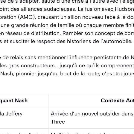
se de s’adapter, saute d’une crise à l’autre avec l’élé
 point des alliances audacieuses. La fusion avec Hudso
ation (AMC), creusant un sillon nouveau face à la d
ne grande réunion de famille où chaque membre finit 
n réseau de distribution, Rambler son concept de comp
 et susciter le respect des historiens de l’automobile.
e relais sans mentionner l’influence persistante de N
s gros constructeurs… jusqu’à ce qu’ils comprennent, t
r. Nash, pionnier jusqu’au bout de la route, c’est toujour
quant Nash
Contexte Au
la Jeffery
Arrivée d’un nouvel outsider dans
Three