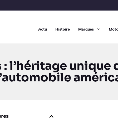
Actu
Histoire
Marques
Moto
: l’héritage unique 
l’automobile améric
ères