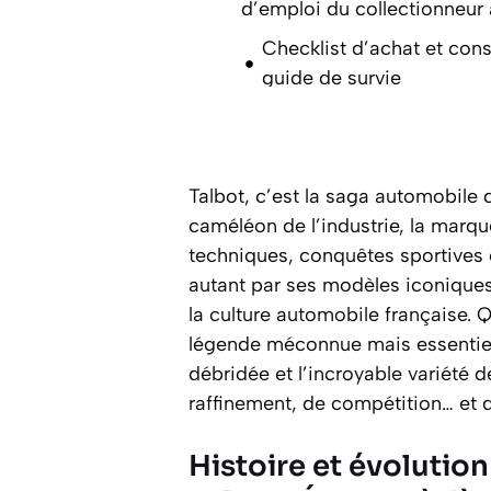
d’emploi du collectionneur 
Checklist d’achat et conse
guide de survie
L’héritage et l’impact cultu
la route, l’éternel retour du
Pourquoi Talbot fascine-
Talbot, c’est la saga automobile q
de la belle auto ?
caméléon de l’industrie, la marque
techniques, conquêtes sportives e
Actualités
autant par ses modèles iconiques 
Autres marques d'automo
la culture automobile française. Q
légende méconnue mais essentiell
débridée et l’incroyable variété 
raffinement, de compétition… et d
Histoire et évolutio