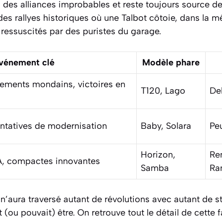
 des alliances improbables et reste toujours source 
es rallyes historiques où une Talbot côtoie, dans la m
essuscités par des puristes du garage.
vénement clé
Modèle phare
ements mondains, victoires en
T120, Lago
De
entatives de modernisation
Baby, Solara
Pe
Horizon,
Re
A, compactes innovantes
Samba
Ra
aura traversé autant de révolutions avec autant de st
t (ou pouvait) être. On retrouve tout le détail de cett