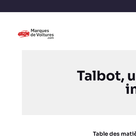
Talbot, 
i
Table des mati