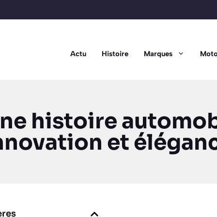
Actu
Histoire
Marques
Moto
une histoire automob
nnovation et élégan
ères