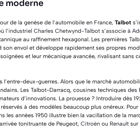
ère moderne
tour de la genèse de l’automobile en France,
Talbot
s’i
où
l’industriel Charles Chetwynd-Talbot s’associe à A
itannique au raffinement hexagonal. Les premières Talbo
 son envol et développe rapidement ses propres modèl
es soignées et leur mécanique avancée, rivalisant sans
ans l’entre-deux-guerres. Alors que le marché automobi
ondains. Les Talbot-Darracq, cousines techniques des
 amateurs d’innovations. La prouesse ? Introduire dès 
 réservés à des modèles beaucoup plus onéreux. Pour le
s les années 1950 illustre bien la vacillation de la mar
l’arrivée tonitruante de Peugeot,
Citroën
ou
Renault
sur 