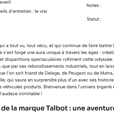
averti
Notes :
ils d’entretien : le vrai
Statut :
rel de Talbot : du musée à
 mythe
t-elle encore les mordus
ui a tout vu, tout vécu, et qui continue de faire battr
 s’est forgé une aura unique à travers les âges : créat
t disparitions spectaculaires rythment cette odyssée. 
que par ses rebondissements industriels, tout en lais
biles
ue l’on soit friand de
Delage
, de
Peugeot
ou de
Matra
e, qui saura en surprendre plus d’un avec ses histoir
de véhicules produits. Bienvenue dans l’univers bigarré
’audace inimitable !
n de la marque Talbot : une aven