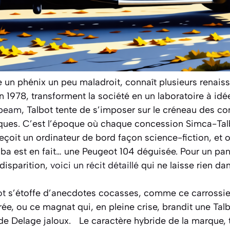
 un phénix un peu maladroit, connaît plusieurs renaiss
en 1978, transforment la société en un laboratoire à i
beam
, Talbot tente de s’imposer sur le créneau des c
ques. C’est l’époque où chaque concession Simca-Talb
 reçoit un ordinateur de bord façon science-fiction, et 
amba est en fait… une Peugeot 104 déguisée. Pour un p
disparition,
voici un récit détaillé
qui ne laisse rien da
ot
s’étoffe d’anecdotes cocasses, comme ce carrossier
érée, ou ce magnat qui, en pleine crise, brandit une 
 de Delage jaloux. Le caractère hybride de la marque, t