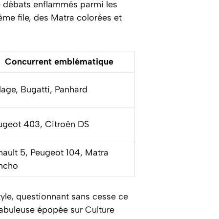
de débats enflammés parmi les
ême file, des Matra colorées et
Concurrent emblématique
lage, Bugatti, Panhard
ugeot 403, Citroën DS
nault 5, Peugeot 104, Matra
ncho
yle, questionnant sans cesse ce
e fabuleuse épopée sur
Culture