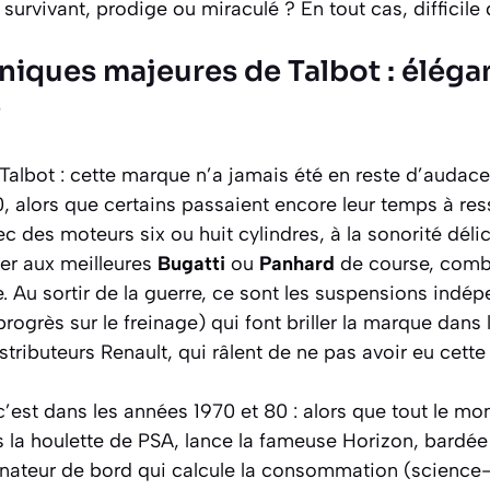
 : survivant, prodige ou miraculé ? En tout cas, difficil
niques majeures de Talbot : éléga
e
Talbot : cette marque n’a jamais été en reste d’audace
 alors que certains passaient encore leur temps à res
vec des moteurs six ou huit cylindres, à la sonorité dé
ier aux meilleures
Bugatti
ou
Panhard
de course, combi
 Au sortir de la guerre, ce sont les suspensions indép
ogrès sur le freinage) qui font briller la marque dans 
stributeurs Renault, qui râlent de ne pas avoir eu cette
, c’est dans les années 1970 et 80 : alors que tout le m
s la houlette de PSA, lance la fameuse Horizon, bardée
ateur de bord qui calcule la consommation (science-f