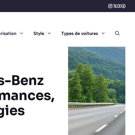
risation
Style
Types de voitures
es-Benz
rmances,
gies