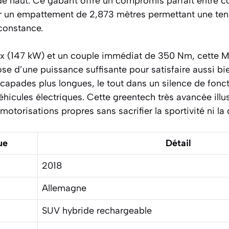
de haut. Ce gabarit offre un compromis parfait entre con
par un empattement de 2,873 mètres permettant une ten
rconstance.
x (147 kW) et un couple immédiat de 350 Nm, cette 
e d’une puissance suffisante pour satisfaire aussi bien
scapades plus longues, le tout dans un silence de fon
hicules électriques. Cette greentech très avancée illust
otorisations propres sans sacrifier la sportivité ni la 
ue
Détail
2018
Allemagne
SUV hybride rechargeable