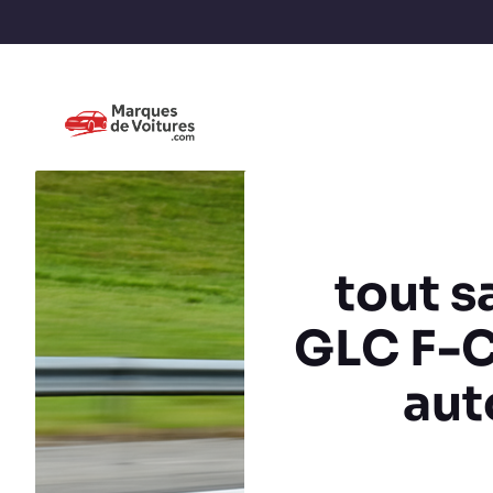
tout s
GLC F-C
aut