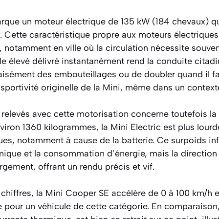
arque un moteur électrique de 135 kW (184 chevaux) q
Cette caractéristique propre aux moteurs électriques
e, notamment en ville où la circulation nécessite souve
 élevé délivré instantanément rend la conduite citadi
 aisément des embouteillages ou de doubler quand il f
la sportivité originelle de la Mini, même dans un contex
relevés avec cette motorisation concerne toutefois la
iron 1360 kilogrammes, la Mini Electric est plus lour
s, notamment à cause de la batterie. Ce surpoids inf
ue et la consommation d’énergie, mais la direction a
gement, offrant un rendu précis et vif.
 chiffres, la Mini Cooper SE accélère de 0 à 100 km/h 
e pour un véhicule de cette catégorie. En comparaison