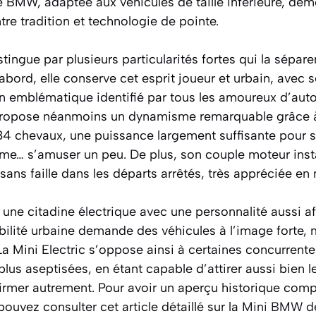
e BMW, adaptée aux véhicules de taille inférieure, dém
tre tradition et technologie de pointe.
stingue par plusieurs particularités fortes qui la sépar
abord, elle conserve cet esprit joueur et urbain, avec
gn emblématique identifié par tous les amoureux d’aut
e propose néanmoins un dynamisme remarquable grâce 
84 chevaux, une puissance largement suffisante pour s
ême… s’amuser un peu. De plus, son couple moteur in
sans faille dans les départs arrêtés, très appréciée en 
une citadine électrique avec une personnalité aussi af
bilité urbaine demande des véhicules à l’image forte,
 La Mini Electric s’oppose ainsi à certaines concurrente
plus aseptisées, en étant capable d’attirer aussi bien 
firmer autrement. Pour avoir un aperçu historique com
uvez consulter cet article détaillé sur la
Mini BMW d