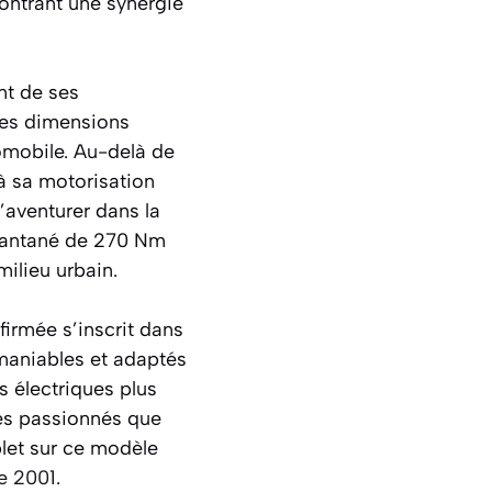
ontrant une synergie
ent de ses
 ses dimensions
omobile. Au-delà de
à sa motorisation
’aventurer dans la
stantané de 270 Nm
milieu urbain.
firmée s’inscrit dans
 maniables et adaptés
s électriques plus
les passionnés que
plet sur ce modèle
e 2001
.