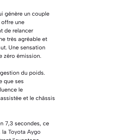
ui génère un couple
 offre une
nt de relancer
ne très agréable et
aut. Une sensation
te zéro émission.
 gestion du poids.
de que ses
luence le
ssistée et le châssis
en 7,3 secondes, ce
, la
Toyota Aygo