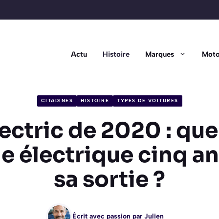
Actu
Histoire
Marques
Moto
CITADINES
HISTOIRE
TYPES DE VOITURES
ectric de 2020 : que
e électrique cinq a
sa sortie ?
Écrit avec passion par
Julien