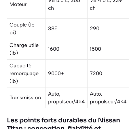
V8 5.6 L, 305
V8 4.6 L, 239
Moteur
ch
ch
Couple (lb-
385
290
pi)
Charge utile
1600+
1500
(lb)
Capacité
remorquage
9000+
7200
(lb)
Auto,
Auto,
Transmission
propulseur/4×4
propulseur/4×4
Les points forts durables du Nissan
Titan : conception, fiabilité et