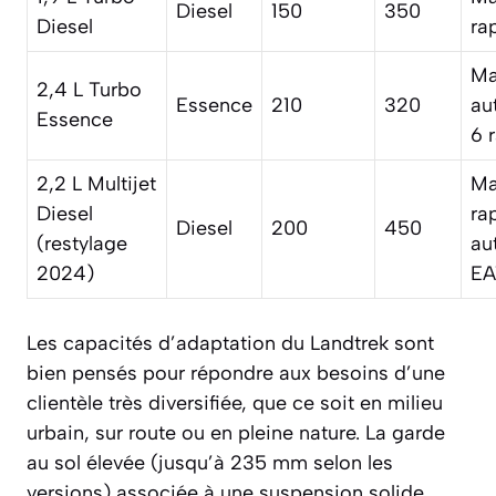
Diesel
150
350
Diesel
ra
Ma
2,4 L Turbo
Essence
210
320
au
Essence
6 
2,2 L Multijet
Ma
Diesel
ra
Diesel
200
450
(restylage
au
2024)
EA
Les capacités d’adaptation du Landtrek sont
bien pensés pour répondre aux besoins d’une
clientèle très diversifiée, que ce soit en milieu
urbain, sur route ou en pleine nature. La garde
au sol élevée (jusqu’à 235 mm selon les
versions) associée à une suspension solide