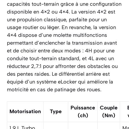
capacités tout-terrain grâce à une configuration
disponible en 4×2 ou 4×4. La version 4×2 est
une propulsion classique, parfaite pour un
usage routier ou léger. En revanche, la version
4×4 dispose d’une molette multifonctions
permettant d’enclencher la transmission avant
et de choisir entre deux modes : 4H pour une
conduite tout-terrain standard, et 4L avec un
réducteur 2,7:1 pour affronter des obstacles ou
des pentes raides. Le différentiel arrière est
équipé d’un système eLocker qui améliore la
motricité en cas de patinage des roues.
Puissance
Couple
Motorisation
Type
(ch)
(Nm)
1,9 L Turbo
Ma