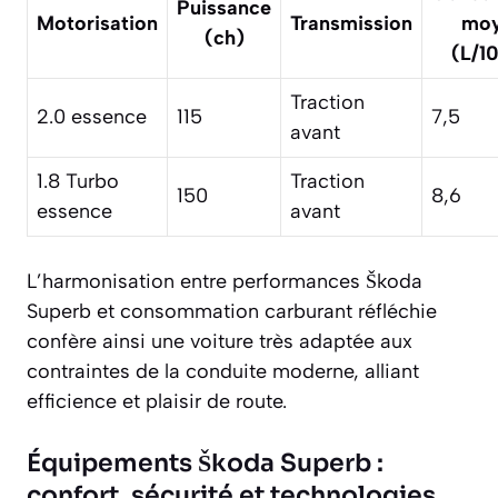
Puissance
Motorisation
Transmission
moy
(ch)
(L/1
Traction
2.0 essence
115
7,5
avant
1.8 Turbo
Traction
150
8,6
essence
avant
L’harmonisation entre performances Škoda
Superb et consommation carburant réfléchie
confère ainsi une voiture très adaptée aux
contraintes de la conduite moderne, alliant
efficience et plaisir de route.
Équipements Škoda Superb :
confort, sécurité et technologies