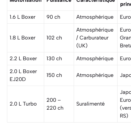
prin
1.6 L Boxer
90 ch
Atmosphérique
Eur
Atmosphérique
Euro
1.8 L Boxer
102 ch
/ Carburateur
Gra
(UK)
Bret
2.2 L Boxer
130 ch
Atmosphérique
Eur
2.0 L Boxer
150 ch
Atmosphérique
Jap
EJ20D
Japo
200 –
Eur
2.0 L Turbo
Suralimenté
220 ch
(ver
RS)