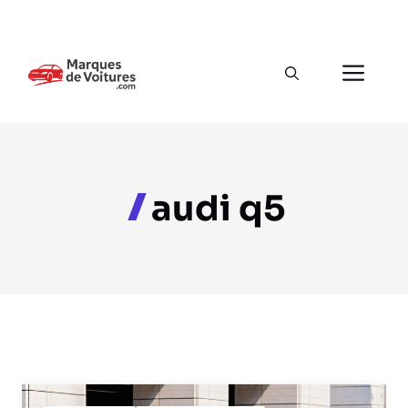
Aller
au
Men
contenu
audi q5