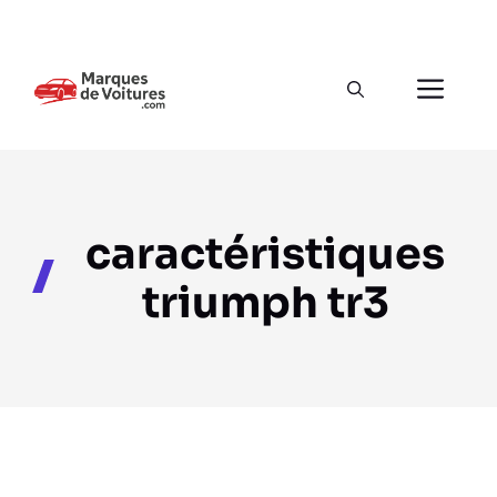
Aller
au
Men
contenu
caractéristiques
triumph tr3