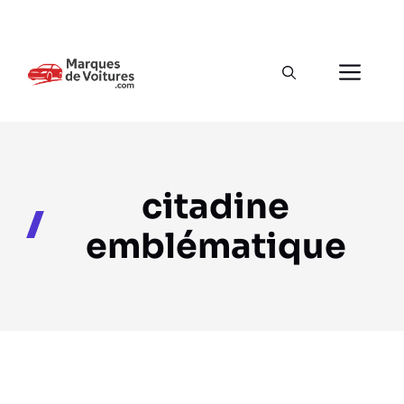
Aller
au
Men
contenu
citadine
emblématique