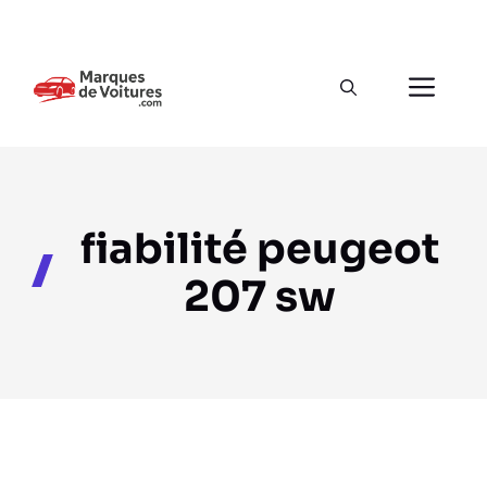
Aller
au
Men
contenu
fiabilité peugeot
207 sw