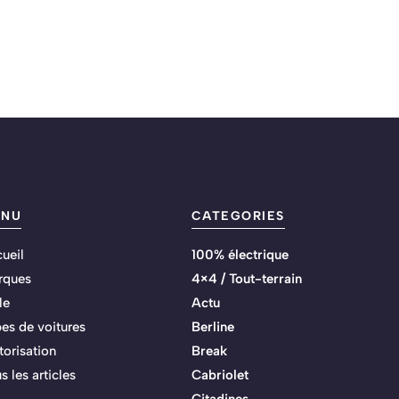
ENU
CATEGORIES
ueil
100% électrique
rques
4×4 / Tout-terrain
le
Actu
es de voitures
Berline
orisation
Break
s les articles
Cabriolet
Citadines