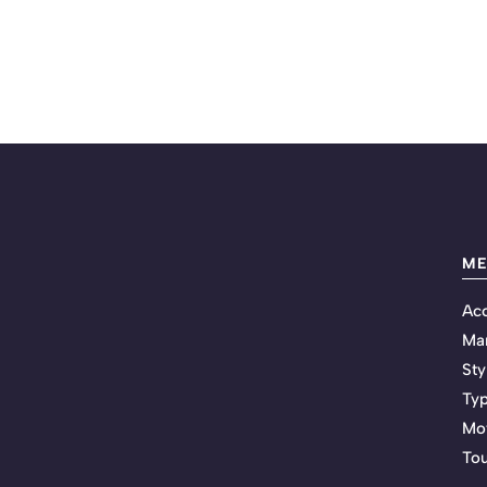
M
Acc
Ma
Sty
Typ
Mot
Tou