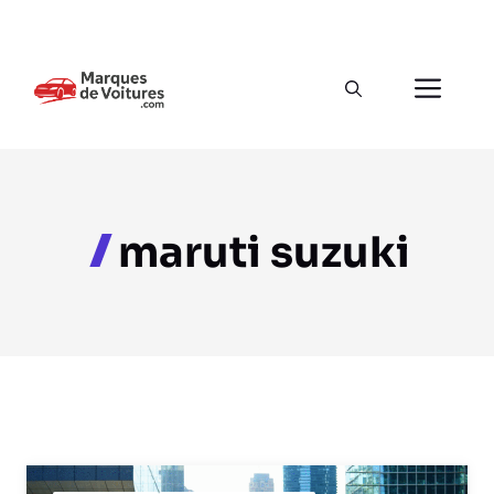
Aller
au
Men
contenu
maruti suzuki