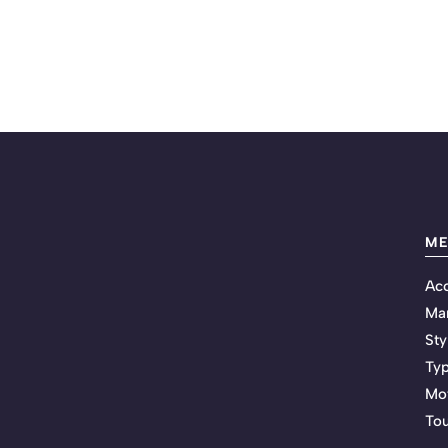
M
Acc
Ma
Sty
Typ
Mot
Tou