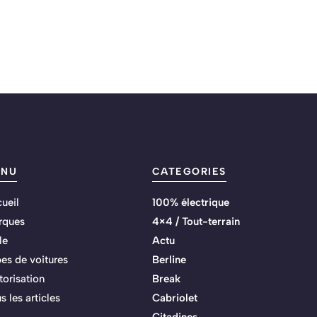
ENU
CATEGORIES
ueil
100% électrique
rques
4×4 / Tout-terrain
le
Actu
es de voitures
Berline
orisation
Break
s les articles
Cabriolet
Citadines