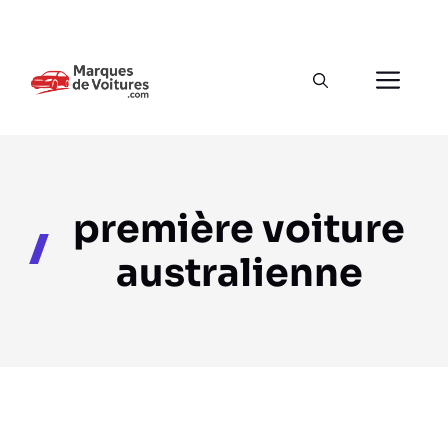
Aller
au
Men
contenu
première voiture
australienne