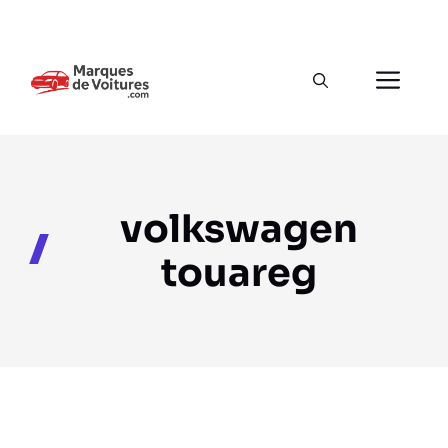
Aller
au
Men
contenu
volkswagen
touareg