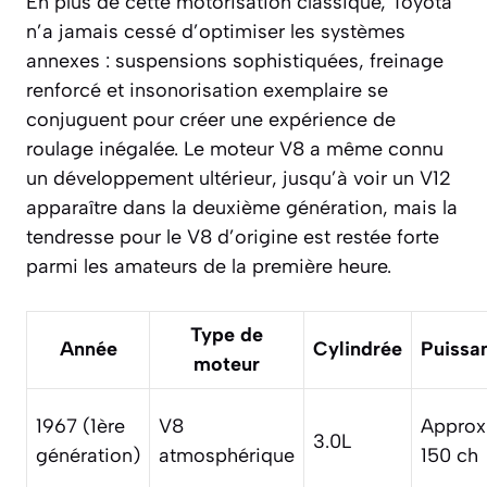
En plus de cette motorisation classique, Toyota
n’a jamais cessé d’optimiser les systèmes
annexes : suspensions sophistiquées, freinage
renforcé et insonorisation exemplaire se
conjuguent pour créer une expérience de
roulage inégalée. Le moteur V8 a même connu
un développement ultérieur, jusqu’à voir un V12
apparaître dans la deuxième génération, mais la
tendresse pour le V8 d’origine est restée forte
parmi les amateurs de la première heure.
Type de
Année
Cylindrée
Puissa
moteur
1967 (1ère
V8
Approx
3.0L
génération)
atmosphérique
150 ch