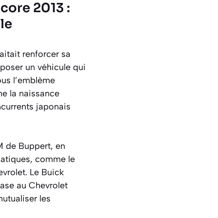
core 2013 :
le
itait renforcer sa
oposer un véhicule qui
sous l’emblème
ne la naissance
currents japonais
M de Buppert, en
siatiques, comme le
vrolet. Le Buick
base au Chevrolet
utualiser les