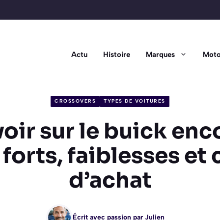
Actu
Histoire
Marques
Moto
CROSSOVERS
TYPES DE VOITURES
voir sur le buick enc
 forts, faiblesses et
d’achat
Écrit avec passion par
Julien