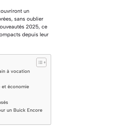
couvriront un
rées, sans oublier
 nouveautés 2025, ce
compacts depuis leur
ain à vocation
e et économie
nsés
pour un Buick Encore