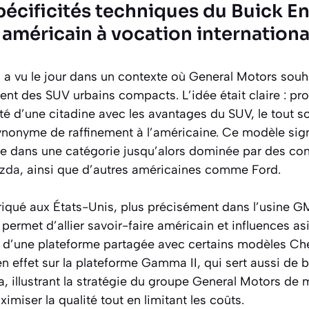
pécificités techniques du Buick En
américain à vocation internationa
a vu le jour dans un contexte où General Motors souha
nt des SUV urbains compacts. L’idée était claire : pr
té d’une citadine avec les avantages du SUV, le tout 
 synonyme de raffinement à l’américaine. Ce modèle sig
e dans une catégorie jusqu’alors dominée par des con
zda
, ainsi que d’autres américaines comme Ford.
riqué aux États-Unis, plus précisément dans l’usine G
permet d’allier savoir-faire américain et influences a
on d’une plateforme partagée avec certains modèles Che
n effet sur la plateforme Gamma II, qui sert aussi de 
a, illustrant la stratégie du groupe General Motors de m
iser la qualité tout en limitant les coûts.