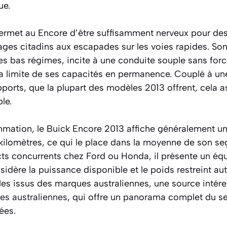
ue.
ermet au Encore d’être suffisamment nerveux pour des
lages citadins aux escapades sur les voies rapides. S
les bas régimes, incite à une conduite souple sans for
la limite de ses capacités en permanence. Couplé à un
ports, que la plupart des modèles 2013 offrent, cela 
le.
mation, le Buick Encore 2013 affiche généralement u
00 kilomètres, ce qui le place dans la moyenne de son 
s concurrents chez Ford ou Honda, il présente un équi
idère la puissance disponible et le poids restreint au
es issus des marques australiennes, une source intére
es australiennes
, qui offre un panorama complet du s
ées.