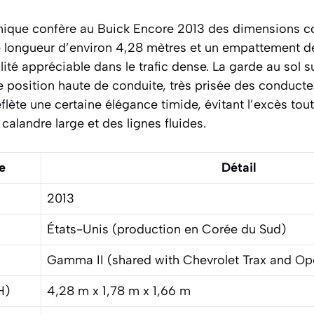
nique confère au Buick Encore 2013 des dimensions c
une longueur d’environ 4,28 mètres et un empattement d
ité appréciable dans le trafic dense. La garde au sol s
ne position haute de conduite, très prisée des conduct
eflète une certaine élégance timide, évitant l’excès tou
calandre large et des lignes fluides.
e
Détail
2013
États-Unis (production en Corée du Sud)
Gamma II (shared with Chevrolet Trax and
Op
H)
4,28 m x 1,78 m x 1,66 m