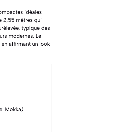
ompactes idéales
e 2,55 mètres qui
urélevée, typique des
eurs modernes. Le
t en affirmant un look
el
Mokka)