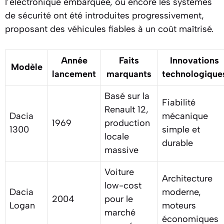
l’électronique embarquée, ou encore les systèmes
de sécurité ont été introduites progressivement,
proposant des véhicules fiables à un coût maîtrisé.
Année
Faits
Innovations
Modèle
lancement
marquants
technologique
Basé sur la
Fiabilité
Renault 12,
Dacia
mécanique
1969
production
1300
simple et
locale
durable
massive
Voiture
Architecture
low-cost
Dacia
moderne,
2004
pour le
Logan
moteurs
marché
économiques