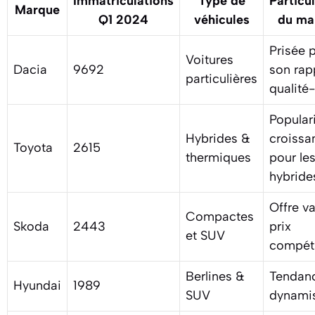
Immatriculations
Type de
Particul
Marque
Q1 2024
véhicules
du ma
Prisée 
Voitures
Dacia
9692
son rap
particulières
qualité-
Popular
Hybrides &
croissa
Toyota
2615
thermiques
pour le
hybride
Offre va
Compactes
Skoda
2443
prix
et SUV
compéti
Berlines &
Tendan
Hyundai
1989
SUV
dynami