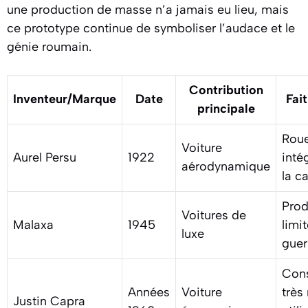
une production de masse n’a jamais eu lieu, mais
ce prototype continue de symboliser l’audace et le
génie roumain.
Contribution
Inventeur/Marque
Date
Fai
principale
Rou
Voiture
Aurel Persu
1922
inté
aérodynamique
la c
Prod
Voitures de
Malaxa
1945
limi
luxe
guer
Con
Années
Voiture
très
Justin Capra