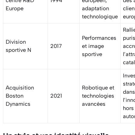
centre R&D
1994
européen,
des 
Europe
adaptation
clien
technologique
euro
Ralli
Performances
puris
Division
2017
et image
accr
sportive N
sportive
l’att
cata
Inve
stra
Acquisition
Robotique et
dans
Boston
2021
technologies
l’inn
Dynamics
avancées
hors
auto