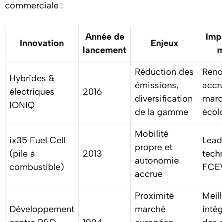
commerciale :
Année de
Imp
Innovation
Enjeux
lancement
Réduction des
Ren
Hybrides &
émissions,
accr
électriques
2016
diversification
mar
IONIQ
de la gamme
écol
Mobilité
ix35 Fuel Cell
Lead
propre et
(pile à
2013
tech
autonomie
combustible)
FCE
accrue
Proximité
Meil
Développement
marché
inté