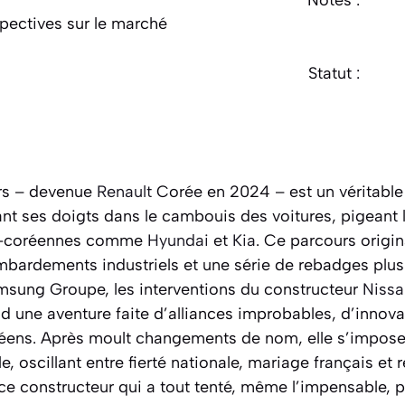
Notes :
pectives sur le marché
Statut :
namique, innovation et
biles
rs – devenue
Renault
Corée en 2024 – est un véritable 
ant ses doigts dans le cambouis des voitures, pigeant 
sud-coréennes comme
Hyundai
et
Kia
. Ce parcours origin
ambardements industriels et une série de rebadges plus
amsung Groupe, les interventions du constructeur
Nissa
nd une aventure faite d’alliances improbables, d’innov
coréens. Après moult changements de nom, elle s’impo
 oscillant entre fierté nationale, mariage français et r
e constructeur qui a tout tenté, même l’impensable, po