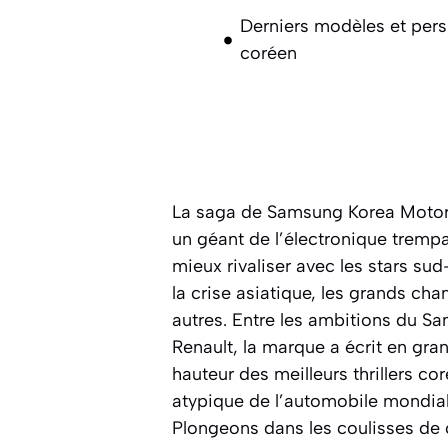
Derniers modèles et pers
coréen
Renault Corée en 2025 : dy
l’avenir électrique
Actualités
Autres marques d'automo
La saga de Samsung Korea Moto
un géant de l’électronique tremp
mieux rivaliser avec les stars 
la crise asiatique, les grands ch
autres. Entre les ambitions du S
Renault, la marque a écrit en gra
hauteur des meilleurs thrillers 
atypique de l’automobile mondiale,
Plongeons dans les coulisses de c