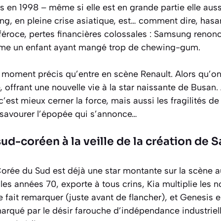
 en 1998 – même si elle est en grande partie elle aussi
g, en pleine crise asiatique, est… comment dire, hasa
féroce, pertes financières colossales : Samsung renon
mme un enfant ayant mangé trop de chewing-gum.
moment précis qu’entre en scène Renault. Alors qu’on p
, offrant une nouvelle vie à la star naissante de Busan
est mieux cerner la force, mais aussi les fragilités 
r savourer l’épopée qui s’annonce…
ud-coréen à la veille de la création de
 Corée du Sud est déjà une star montante sur la scène 
es années 70, exporte à tous crins, Kia multiplie les
fait remarquer (juste avant de flancher), et Genesis 
marqué par le désir farouche d’indépendance industrie