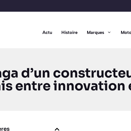
Actu
Histoire
Marques
Moto
saga d’un construct
is entre innovation e
ères