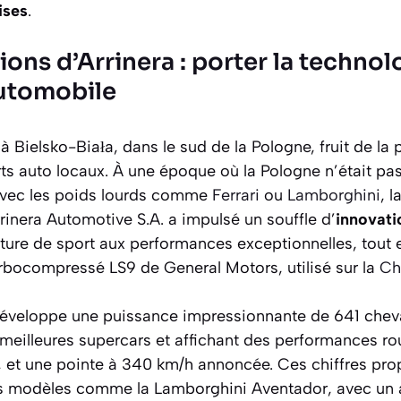
ises
.
ions d’Arrinera : porter la technol
automobile
à Bielsko-Biała, dans le sud de la Pologne, fruit de la
rts auto locaux. À une époque où la Pologne n’était pa
 avec les poids lourds comme
Ferrari
ou
Lamborghini
, 
inera Automotive S.A. a impulsé un souffle d’
innovati
iture de sport aux performances exceptionnelles, tout 
urbocompressé LS9 de General Motors, utilisé sur la
Ch
 développe une puissance impressionnante de 641 chev
eilleures supercars et affichant des performances rout
et une pointe à 340 km/h annoncée. Ces chiffres prop
es modèles comme la Lamborghini Aventador, avec un 