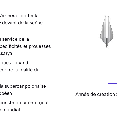
rrinera : porter la
e devant de la scène
 service de la
écificités et prouesses
ssarya
iques : quand
ontre la réalité du
: la supercar polonaise
ropéen
Année de création 
 constructeur émergent
e mondial