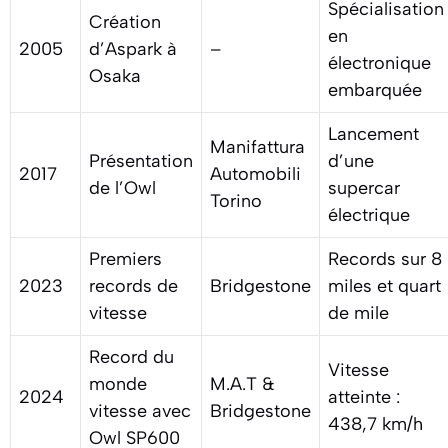
Spécialisation
Création
en
2005
d’Aspark à
–
électronique
Osaka
embarquée
Lancement
Manifattura
Présentation
d’une
2017
Automobili
de l’Owl
supercar
Torino
électrique
Premiers
Records sur 8
2023
records de
Bridgestone
miles et quart
vitesse
de mile
Record du
Vitesse
monde
M.A.T &
2024
atteinte :
vitesse avec
Bridgestone
438,7 km/h
Owl SP600