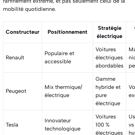
raffinement extrême, et pas seulement celui de la
mobilité quotidienne.
Stratégie
Constructeur
Positionnement
électrique
Voitures
Ma
Populaire et
Renault
électriques
ni
accessible
abordables
pe
Gamme
Mix thermique/
hybride et
Vo
Peugeot
électrique
pure
ex
électrique
Voitures
Us
Innovateur
Tesla
100 %
vs
technologique
électriques
hy